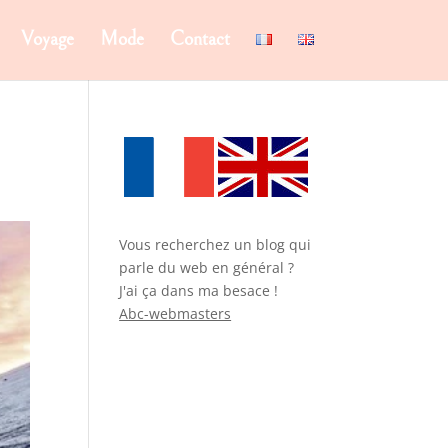
Voyage
Mode
Contact
Vous recherchez un blog qui
parle du web en général ?
J'ai ça dans ma besace !
Abc-webmasters