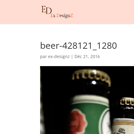
beer-428121_1280
par
ex-designz
|
Déc 21, 2016