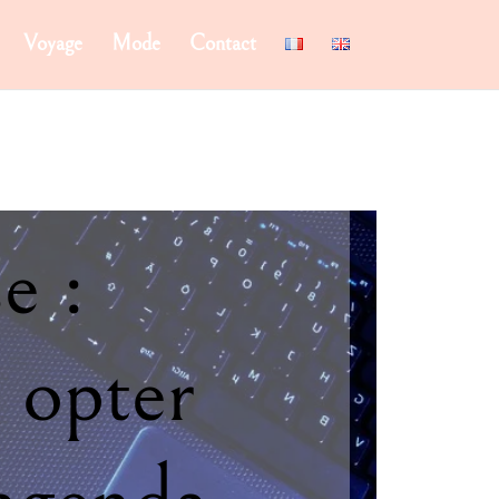
Voyage
Mode
Contact
e :
 opter