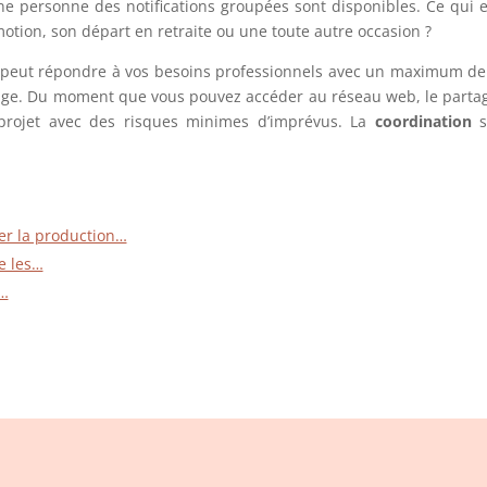
ne personne des notifications groupées sont disponibles. Ce qui es
motion, son départ en retraite ou une toute autre occasion ?
i peut répondre à vos besoins professionnels avec un maximum de fl
age. Du moment que vous pouvez accéder au réseau web, le partage 
 projet avec des risques minimes d’imprévus. La
coordination
s
er la production…
e les…
e…