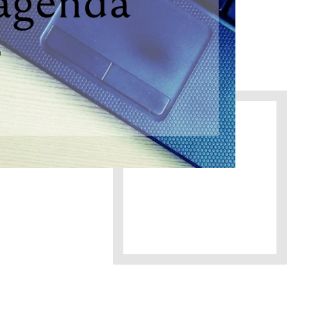
agenda
?