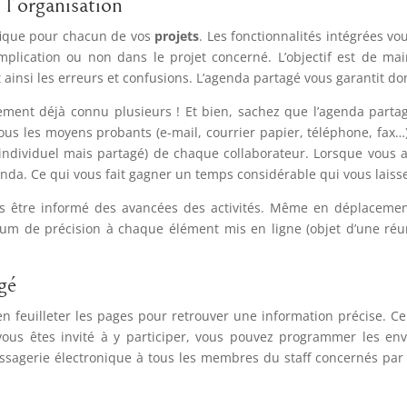
l’organisation
ifique pour chacun de vos
projets
. Les fonctionnalités intégrées v
mplication ou non dans le projet concerné. L’objectif est de ma
t ainsi les erreurs et confusions. L’agenda partagé vous garantit d
ment déjà connu plusieurs ! Et bien, sachez que l’agenda parta
ous les moyens probants (e-mail, courrier papier, téléphone, fax…
er (individuel mais partagé) de chaque collaborateur. Lorsque vous
nda. Ce qui vous fait gagner un temps considérable qui vous laisse
 être informé des avancées des activités. Même en déplacement (l
m de précision à chaque élément mis en ligne (objet d’une réuni
gé
en feuilleter les pages pour retrouver une information précise. C
us êtes invité à y participer, vous pouvez programmer les envo
essagerie électronique à tous les membres du staff concernés par 