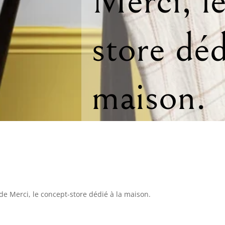
Merci, l
store déd
maison.
e de Merci, le concept-store dédié à la maison.