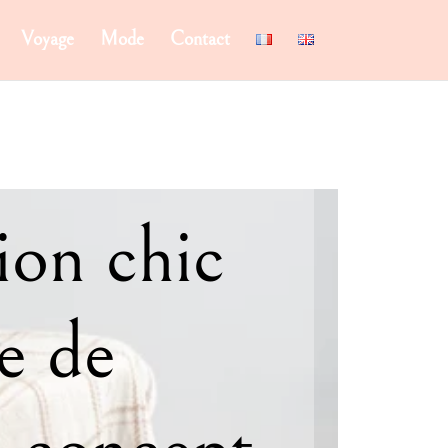
Voyage
Mode
Contact
ion chic
ée de