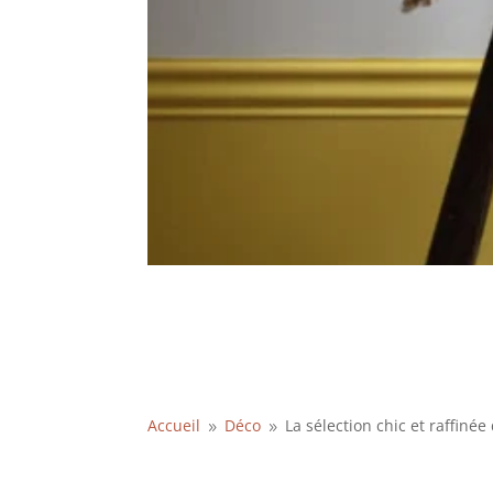
Accueil
Déco
La sélection chic et raffiné
9
9