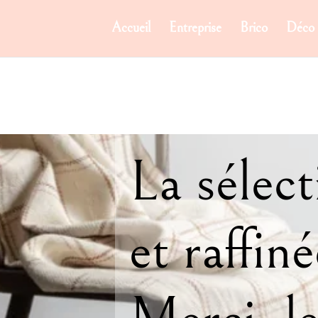
Accueil
Entreprise
Brico
Déco
La sélect
et raffin