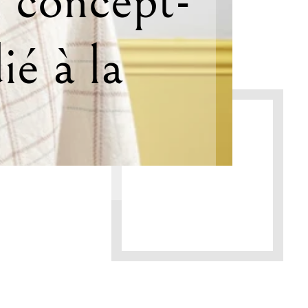
e concept-
ié à la