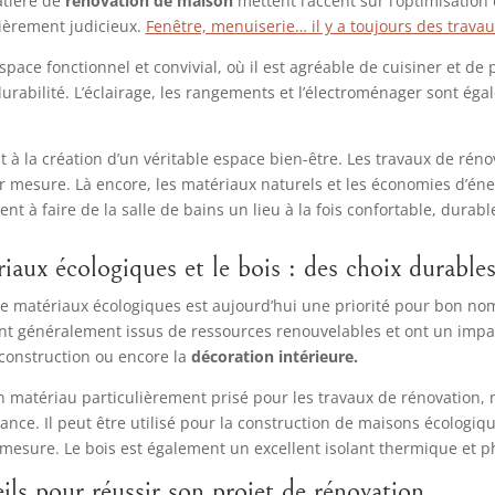
atière de
rénovation de maison
mettent l’accent sur l’optimisation 
lièrement judicieux.
Fenêtre, menuiserie… il y a toujours des travau
space fonctionnel et convivial, où il est agréable de cuisiner et d
r durabilité. L’éclairage, les rangements et l’électroménager sont
 à la création d’un véritable espace bien-être. Les travaux de rénov
mesure. Là encore, les matériaux naturels et les économies d’éne
 à faire de la salle de bains un lieu à la fois confortable, durab
iaux écologiques et le bois : des choix durable
 de matériaux écologiques est aujourd’hui une priorité pour bon n
t généralement issus de ressources renouvelables et ont un impact
a construction ou encore la
décoration intérieure.
 matériau particulièrement prisé pour les travaux de rénovation, 
ance. Il peut être utilisé pour la construction de maisons écologiq
mesure. Le bois est également un excellent isolant thermique et p
ils pour réussir son projet de rénovation