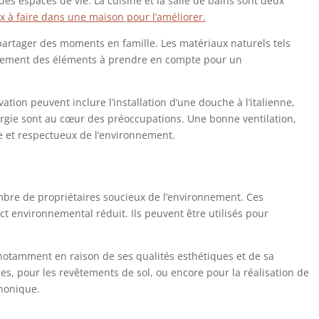
des espaces de vie. La cuisine et la salle de bains sont deux
x à faire dans une maison pour l’améliorer.
e partager des moments en famille. Les matériaux naturels tels
 également des éléments à prendre en compte pour un
ation peuvent inclure l’installation d’une douche à l’italienne,
rgie sont au cœur des préoccupations. Une bonne ventilation,
le et respectueux de l’environnement.
s
ombre de propriétaires soucieux de l’environnement. Ces
 environnemental réduit. Ils peuvent être utilisés pour
notamment en raison de ses qualités esthétiques et de sa
ues, pour les revêtements de sol, ou encore pour la réalisation de
honique.