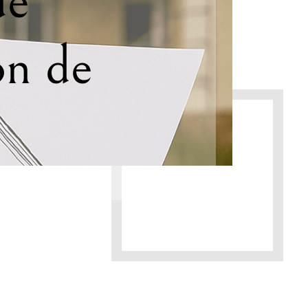
de
on de