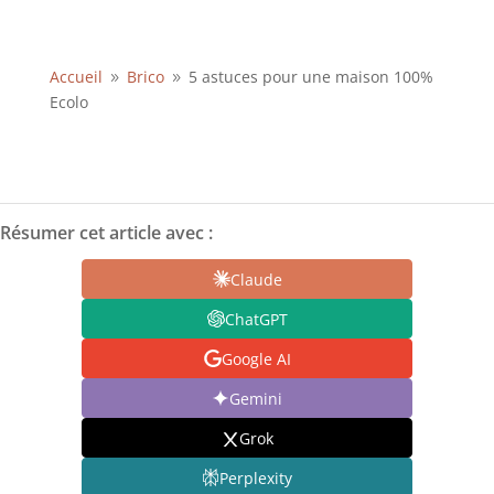
Accueil
Brico
5 astuces pour une maison 100%
9
9
Ecolo
Résumer cet article avec :
Claude
ChatGPT
Google AI
Gemini
Grok
Perplexity