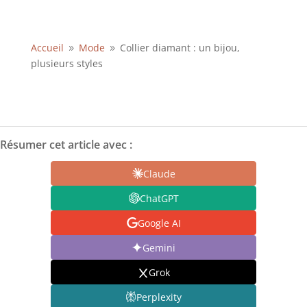
Accueil
Mode
Collier diamant : un bijou,
9
9
plusieurs styles
Résumer cet article avec :
Claude
ChatGPT
Google AI
Gemini
Grok
Perplexity