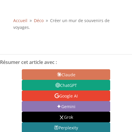
Accueil
Déco
Créer un mur de souvenirs de
9
9
voyages.
Résumer cet article avec :
Claude
ChatGPT
Google AI
Gemini
Grok
Perplexity